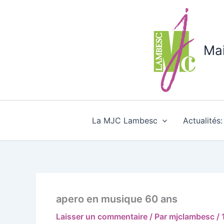
Aller
au
contenu
Mai
La MJC Lambesc
Actualités
apero en musique 60 ans
Laisser un commentaire
/ Par
mjclambesc
/